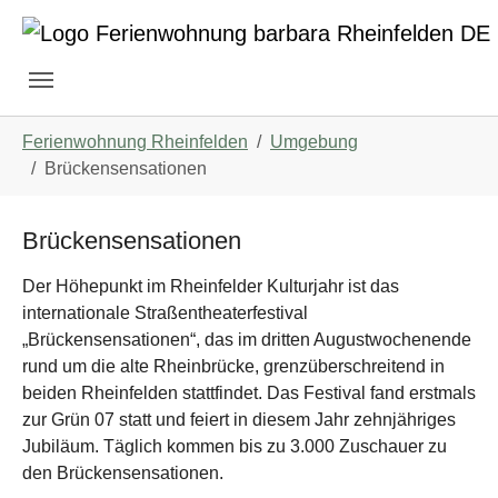
Skip to main navigation
Zum Hauptinhalt springen
Skip to page footer
Sie sind hier:
Ferienwohnung Rheinfelden
Umgebung
Brückensensationen
Brückensensationen
Der Höhepunkt im Rheinfelder Kulturjahr ist das
internationale Straßentheaterfestival
„Brückensensationen“, das im dritten Augustwochenende
rund um die alte Rheinbrücke, grenzüberschreitend in
beiden Rheinfelden stattfindet. Das Festival fand erstmals
zur Grün 07 statt und feiert in diesem Jahr zehnjähriges
Jubiläum. Täglich kommen bis zu 3.000 Zuschauer zu
den Brückensensationen.