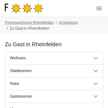
Skip to main navigation
Zum Hauptinhalt springen
Skip to page footer
Sie sind hier:
Ferienwohnung Rheinfelden
Umgebung
Zu Gast in Rheinfelden
Zu Gast in Rheinfelden
Wellness
Städtereisen
Natur
Gastronomie